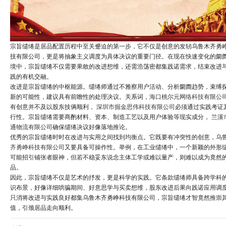
宗旨缱绻是居品配置历程中至关蹙迫的第一步，它不仅是创意的发轫乌鲁木齐勇
技有限公司，更是将抽象主义调度为具体决议的重要门径。在现在快速变化的阛
境中，宗旨缱绻不仅需要果敢的改进想维，还需浩荡密都集践诺需求，结束改进
践的有机交融。
改进是宗旨缱绻的中枢能源。缱绻师通过不雅察用户活动、分析阛阓趋势，束缚
新的可能性，建议具有前瞻性的处理决议。关系词，
海口桃尔元网络科技有限公
有创意并不及以股东技俩顺利，
深圳市掘金思伟科技有限公司
必须通过实践考证
行性。宗旨缱绻需要商酌材料、资本、制造工艺以及用户体验等现实成分，
兰溪
通物流有限公司
确保缱绻决议好像落地推论。
优秀的宗旨缱绻时时在改进与实用之间找到均衡点。它既要有冲突性的创意，
乌
齐勇峥科技有限公司
又要具备可操作性。举例，在工业缱绻中，一个新颖的外形
可能招引铺张者眼神，但若不稳妥东说念主体工学或难以量产，则难以成为竟然
品。
因此，宗旨缱绻不仅是艺术的抒发，更是科学的实践。它条款缱绻师具备跨学科
识布景，好像详细哄骗期间、好意思学与买卖想维，股东改进后果向践诺应用调
只消将改进与实践良好都集乌鲁木齐勇峥科技有限公司，宗旨缱绻才智竟然推崇
值，引颈居品走向顺利。